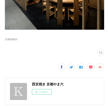
店舗情報
(
8
)
西京焼き 京都やま六
フォロー