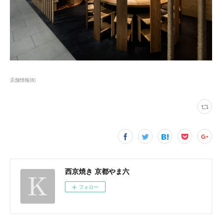
店舗情報
(
8
)
西京焼き 京都やま六
フォロー